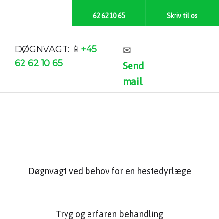
62 62 10 65
Skriv til os​
DØGNVAGT: ​📱
+45
✉​
62 62 10 65
Send
mail
Døgnvagt ved behov for en hestedyrlæge
Tryg og erfaren behandling